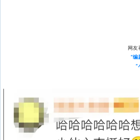
网友
“编