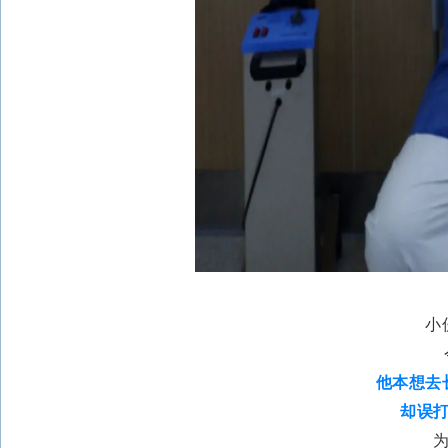
小
他本想去
却误