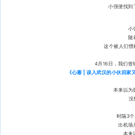
小强便找到
小
随
这个被人们惯
4月16日，我们曾
《
心塞 | 误入武汉的小伙回
本来以为
没
时隔3
出机场
本来