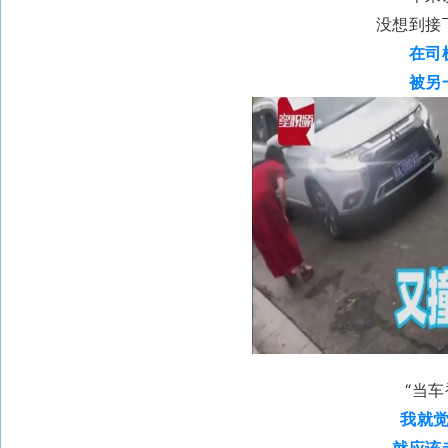
没想到接
在司
被另
“当
我就