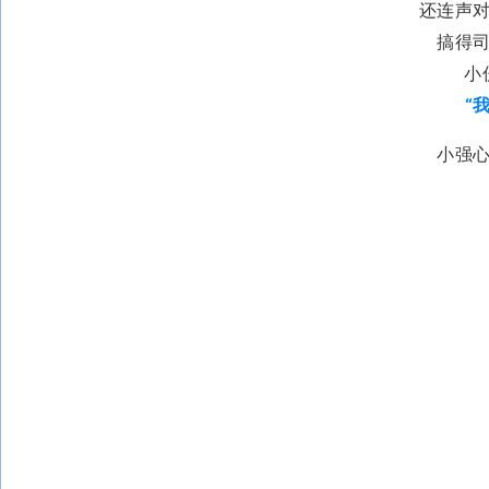
还连声
搞得
小
“
小强