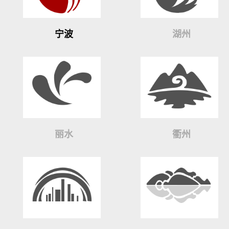
宁波
湖州
丽水
衢州